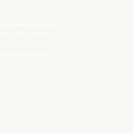
 do unikatnich fotoobrazu
.
ladeny osobnim pristupem.
 kvalitu a cit pro detail.