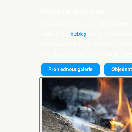
Vitejte na
grfoto.art.
Misto, kde fotografie ozivaji. Objevte
origina
Prozkoumejte
fotoblog
plny inspirace a pod
Najdete zde prostor, kde se propojuje kreativi
At uz hledate dekoraci pro svuj interier, neb
Prohlednout galerie
Objednat 