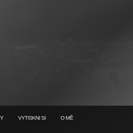
KY
VYTISKNI SI
O MĚ