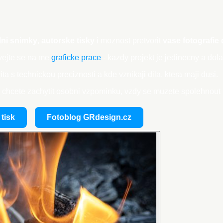
lni snimky
,
autorske tisky
i moznost pretvorit
vase fotografie
ivejte se na me
graficke prace
- kazdy projekt je jedinecny a do
ta s technickou preciznosti a kde vznikaji dila, ktera maji dusi.
o chcete zachytit osobni vzpominku, vzdy se muzete spolehnout na
tisk
Fotoblog GRdesign.cz